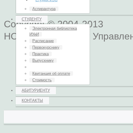
Аспирантура
СТУДЕНТУ
Copyright © 2004-2013
Электронная библиотека
НОУ ВПО Институт Управле
ИУиИ
Расписание
Первокурснику
Практика
Выпускнику
Квитанция об оплате
Стоимость
АБИТУРИЕНТУ
КОНТАКТЫ