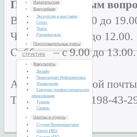
Прием по личным вопро
Издательская
Внеучебная
Вторник – с 16.00 до 19.0
Экскурсии и выставки
Спорт
Театр
Четверг – с 9.00 до 12.00.
Радиокружок
Подготовительные курсы
Суббота – с 9.00 до 13.00.
СТРУКТУРА
Факультеты
Дизайн
Прикладная Информатика
Адрес электронной почт
Управление
Среднее профессиональное
Телефон: 8 (499)198-43-29
образование
Туризм
Сервис
Центры и отделы
Студия Видеомантажа
Центр ИВЦ
Студия ИЗО