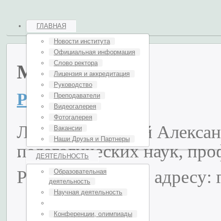
ГЛАВНАЯ
Новости института
Официальная информация
Слово ректора
Материалы
Лицензия и аккредитация
Руководство
Ректор ИУиИ
Преподаватели
Видеогалерея
Фотогалерея
Ларионов Сергей Алексан
Вакансии
Наши Друзья и Партнеры
педагогических наук, про
ДЕЯТЕЛЬНОСТЬ
Располагается по адресу:
Образовательная
деятельность
Научная деятельность
Конференции, олимпиады